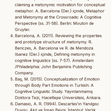
claiming a metonymic motivation for conceptual
metaphor. A. Barcelona (Der.) içinde, Metaphor
and Metonymy at the Crossroads: A Cognitive
Perspective (ss. 31-58). Berlin: Mouton de
Gruyter.
Barcelona, A. (2011). Reviewing the properties
and prototype structure of metonymy. R.
Benczes, A. Barcelona ve R. de Mendoza
Ibanez (Der.) içinde, Defining metonymy in
cognitive linguistics (ss. 7-57). Amsterdam
/Philadelphia: John Benjamins Publishing
Company.
Baş, M. (2015). Conceptualization of Emotion
through Body Part Emotions in Turkish: A
Cognitive Linguistic Study. Yayınlanmamış
Doktora Tezi, Hacettepe Üniversitesi, Ankara.
Damasio, A. R. (1994). Descartes’ın Yanılgısı:
Duygu, Akıl ve İnsan Beyni. İstanbul: Varlık