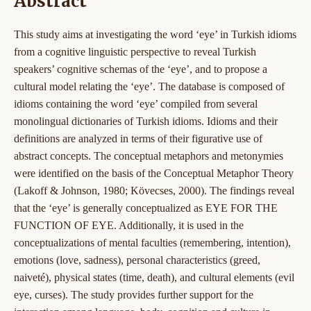
Abstract
This study aims at investigating the word ‘eye’ in Turkish idioms
from a cognitive linguistic perspective to reveal Turkish
speakers’ cognitive schemas of the ‘eye’, and to propose a
cultural model relating the ‘eye’. The database is composed of
idioms containing the word ‘eye’ compiled from several
monolingual dictionaries of Turkish idioms. Idioms and their
definitions are analyzed in terms of their figurative use of
abstract concepts. The conceptual metaphors and metonymies
were identified on the basis of the Conceptual Metaphor Theory
(
Lakoff & Johnson, 1980; Kövecses, 2000). The findings reveal
that the ‘eye’ is generally conceptualized as EYE FOR THE
FUNCTION OF EYE. Additionally, it is used in the
conceptualizations of mental faculties (remembering, intention),
emotions (love, sadness), personal characteristics (greed,
naiveté), physical states (time, death), and cultural elements (evil
eye, curses). The study provides further support for the