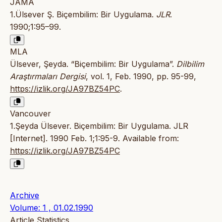
JAMA
1.Ülsever Ş. Biçembilim: Bir Uygulama.
JLR
.
1990;1:95–99.
MLA
Ülsever, Şeyda. “Biçembilim: Bir Uygulama”.
Dilbilim
Araştırmaları Dergisi
, vol. 1, Feb. 1990, pp. 95-99,
https://izlik.org/JA97BZ54PC
.
Vancouver
1.Şeyda Ülsever. Biçembilim: Bir Uygulama. JLR
[Internet]. 1990 Feb. 1;1:95-9. Available from:
https://izlik.org/JA97BZ54PC
Archive
Volume: 1 , 01.02.1990
Article Statistics