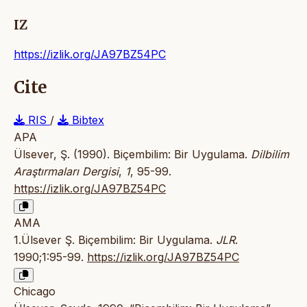
IZ
https://izlik.org/JA97BZ54PC
Cite
RIS
/
Bibtex
APA
Ülsever, Ş. (1990). Biçembilim: Bir Uygulama.
Dilbilim
Araştırmaları Dergisi
,
1
, 95-99.
https://izlik.org/JA97BZ54PC
AMA
1.Ülsever Ş. Biçembilim: Bir Uygulama.
JLR
.
1990;1:95-99.
https://izlik.org/JA97BZ54PC
Chicago