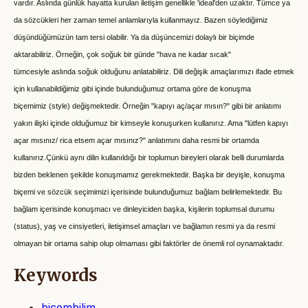
vardır. Aslında günlük hayatta kurulan iletişim genellikle 'ideal'den uzaktır.
Tümce ya
da sözcükleri her zaman temel anlamlarıyla kullanmayız. Bazen
söylediğimiz
düşündüğümüzün tam tersi olabilir. Ya da düşüncemizi dolaylı bir
biçimde
aktarabiliriz. Örneğin, çok soğuk bir günde "hava ne kadar sıcak"
tümcesiyle
aslında soğuk olduğunu anlatabiliriz. Dili değişik amaçlarımızı ifade etmek
için
kullanabildiğimiz gibi içinde bulunduğumuz ortama göre de konuşma
biçemimiz
(style) değişmektedir. Örneğin "kapıyı aç/açar mısın?" gibi bir anlatımı
yakın ilişki
içinde olduğumuz bir kimseyle konuşurken kullanırız. Ama "lütfen kapıyı
açar
mısınız/ rica etsem açar mısınız?" anlatımını daha resmi bir ortamda
kullanırız.
Çünkü aynı dilin kullanıldığı bir toplumun bireyleri olarak belli durumlarda
bizden
beklenen şekilde konuşmamız gerekmektedir. Başka bir deyişle, konuşma
biçemi ve
sözcük seçimimizi içerisinde bulunduğumuz bağlam belirlemektedir. Bu
bağlam
içerisinde konuşmacı ve dinleyiciden başka, kişilerin toplumsal durumu
(status), yaş
ve cinsiyetleri, iletişimsel amaçları ve bağlamın resmi ya da resmi
olmayan bir
ortama sahip olup olmaması gibi faktörler de önemli rol oynamaktadır.
Keywords
biçembilim