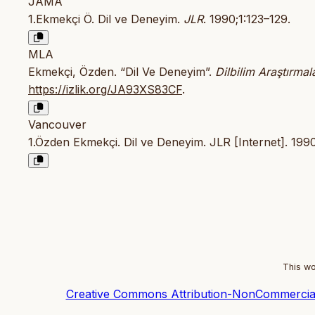
JAMA
1.Ekmekçi Ö. Dil ve Deneyim.
JLR
. 1990;1:123–129.
MLA
Ekmekçi, Özden. “Dil Ve Deneyim”.
Dilbilim Araştırmal
https://izlik.org/JA93XS83CF
.
Vancouver
1.Özden Ekmekçi. Dil ve Deneyim. JLR [Internet]. 1990
This wo
Creative Commons Attribution-NonCommercial-