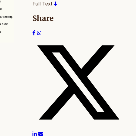
i
Full Text
ve
Share
na varmış
 elde
u