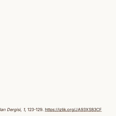
ları Dergisi
,
1
, 123-129.
https://izlik.org/JA93XS83CF