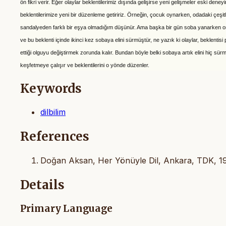
ön fikri verir. Eğer olaylar beklentilerimiz dışında gelişirse
yeni gelişmeler eski deneyim
beklentilerimize yeni bir düzenleme getiririz.
Örneğin, çocuk oynarken, odadaki çeşit
sandalyeden farklı bir eşya
olmadığım düşünür. Ama başka bir gün soba yanarken
ve bu
beklenti içinde ikinci kez sobaya elini sürmüştür, ne yazık ki olaylar, beklentisi
ettiği olguyu değiştirmek zorunda kalır. Bundan böyle
belki sobaya artık elini hiç s
keşfetmeye çalışır ve
beklentilerini o yönde düzenler.
Keywords
dilbilim
References
Doğan Aksan, Her Yönüyle Dil, Ankara, TDK, 197
Details
Primary Language