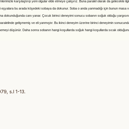
lerimizle karşılaştırıp yeni olgular elde etmeye çalışırız.
Buna paralel olarak da gelecekle ilgil
li eşyalara bu arada köşedeki sobaya da
dokunur. Soba o anda yanmadığı için bunun masa 
 ona dokunduğunda canı
yanar. Çocuk birinci deneyimi sonucu sobanın soğuk olduğu yargısı
paralelinde gelişmemiş ve eli yanmıştır. Bu ikinci deneyim üzerine birinci
deneyimin sonucunda
ürmemeyi düşünür. Daha sonra sobanın hangi
koşullarda soğuk hangi koşullarda sıcak olduğun
9, s.l 1-13.