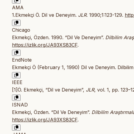
AMA
1.Ekmekçi Ö. Dil ve Deneyim.
JLR
. 1990;1:123-129.
htt
Chicago
Ekmekçi, Özden. 1990. “Dil Ve Deneyim”.
Dilbilim Araş
https://izlik.org/JA93XS83CF
.
EndNote
Ekmekçi Ö (February 1, 1990) Dil ve Deneyim. Dilbilim 
IEEE
[1]Ö. Ekmekçi, “Dil ve Deneyim”,
JLR
, vol. 1, pp. 123–
ISNAD
Ekmekçi, Özden. “Dil Ve Deneyim”.
Dilbilim Araştırmal
https://izlik.org/JA93XS83CF
.