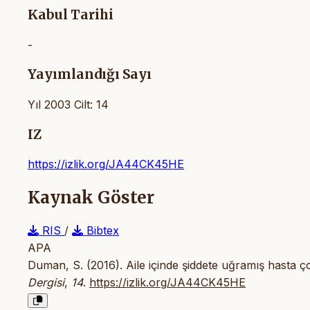
Kabul Tarihi
-
Yayımlandığı Sayı
Yıl 2003 Cilt: 14
IZ
https://izlik.org/JA44CK45HE
Kaynak Göster
RIS
/
Bibtex
APA
Duman, S. (2016). Aile içinde şiddete uğramış hasta çoc
Dergisi
,
14
.
https://izlik.org/JA44CK45HE