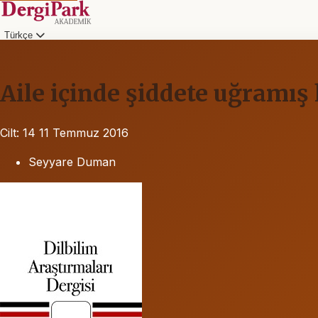
Türkçe
Aile içinde şiddete uğramış 
Cilt: 14
11 Temmuz 2016
Seyyare Duman