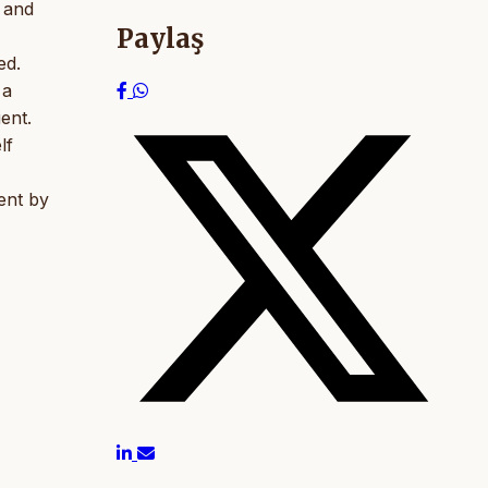
 and
Paylaş
ed.
 a
ent.
lf
ent by