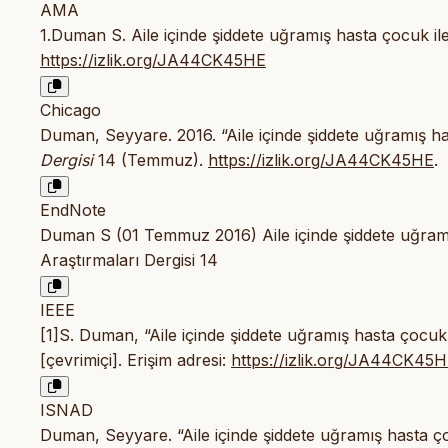
AMA
1.Duman S. Aile içinde şiddete uğramış hasta çocuk ile 
https://izlik.org/JA44CK45HE
Chicago
Duman, Seyyare. 2016. “Aile içinde şiddete uğramış hast
Dergisi
14 (Temmuz).
https://izlik.org/JA44CK45HE
.
EndNote
Duman S (01 Temmuz 2016) Aile içinde şiddete uğramış h
Araştırmaları Dergisi 14
IEEE
[1]S. Duman, “Aile içinde şiddete uğramış hasta çocuk il
[çevrimiçi]. Erişim adresi:
https://izlik.org/JA44CK45
ISNAD
Duman, Seyyare. “Aile içinde şiddete uğramış hasta çocu