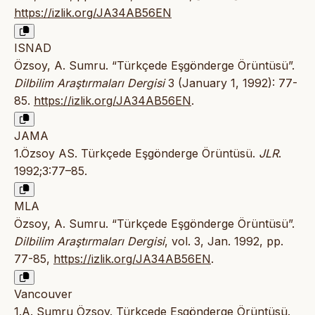
https://izlik.org/JA34AB56EN
ISNAD
Özsoy, A. Sumru. “Türkçede Eşgönderge Örüntüsü”.
Dilbilim Araştırmaları Dergisi
3 (January 1, 1992): 77-
85.
https://izlik.org/JA34AB56EN
.
JAMA
1.Özsoy AS. Türkçede Eşgönderge Örüntüsü.
JLR
.
1992;3:77–85.
MLA
Özsoy, A. Sumru. “Türkçede Eşgönderge Örüntüsü”.
Dilbilim Araştırmaları Dergisi
, vol. 3, Jan. 1992, pp.
77-85,
https://izlik.org/JA34AB56EN
.
Vancouver
1.A. Sumru Özsoy. Türkçede Eşgönderge Örüntüsü.