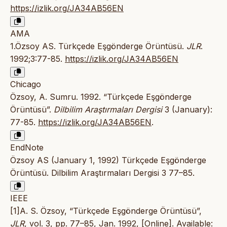
https://izlik.org/JA34AB56EN
AMA
1.Özsoy AS. Türkçede Eşgönderge Örüntüsü.
JLR
.
1992;3:77-85.
https://izlik.org/JA34AB56EN
Chicago
Özsoy, A. Sumru. 1992. “Türkçede Eşgönderge
Örüntüsü”.
Dilbilim Araştırmaları Dergisi
3 (January):
77-85.
https://izlik.org/JA34AB56EN
.
EndNote
Özsoy AS (January 1, 1992) Türkçede Eşgönderge
Örüntüsü. Dilbilim Araştırmaları Dergisi 3 77–85.
IEEE
[1]A. S. Özsoy, “Türkçede Eşgönderge Örüntüsü”,
JLR
, vol. 3, pp. 77–85, Jan. 1992, [Online]. Available: