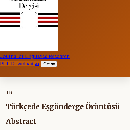
Journal of Linguistics Research
PDF Download
Cite
TR
Türkçede Eşgönderge Örüntüsü
Abstract