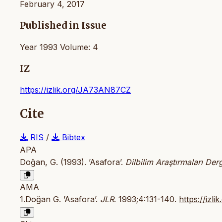
February 4, 2017
Published in Issue
Year 1993 Volume: 4
IZ
https://izlik.org/JA73AN87CZ
Cite
RIS
/
Bibtex
APA
Doğan, G. (1993). ’Asafora’.
Dilbilim Araştırmaları Derg
AMA
1.Doğan G. ’Asafora’.
JLR
. 1993;4:131-140.
https://iz