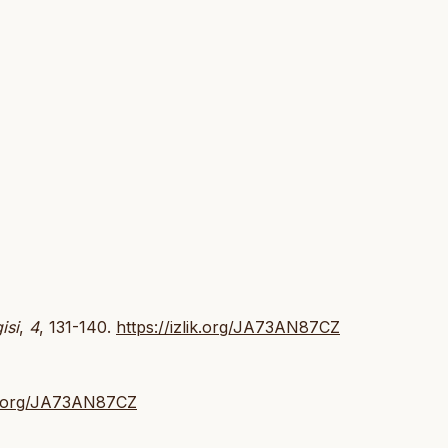
isi
,
4
, 131-140.
https://izlik.org/JA73AN87CZ
lik.org/JA73AN87CZ