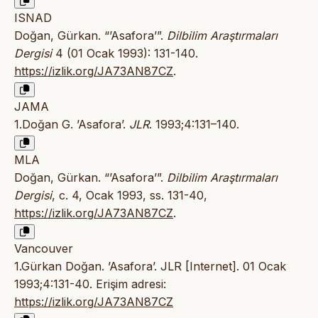
ISNAD
Doğan, Gürkan. “’Asafora’”.
Dilbilim Araştırmaları
Dergisi
4 (01 Ocak 1993): 131-140.
https://izlik.org/JA73AN87CZ
.
JAMA
1.Doğan G. ’Asafora’.
JLR
. 1993;4:131–140.
MLA
Doğan, Gürkan. “’Asafora’”.
Dilbilim Araştırmaları
Dergisi
, c. 4, Ocak 1993, ss. 131-40,
https://izlik.org/JA73AN87CZ
.
Vancouver
1.Gürkan Doğan. ’Asafora’. JLR [Internet]. 01 Ocak
1993;4:131-40. Erişim adresi:
https://izlik.org/JA73AN87CZ