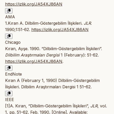
https://izlik.org/JA54XJ86AN
AMA
1.Kıran A. Dilbilim-Göstergebilim İlişkileri.
JLR
.
1990;1:51-62.
https://izlik.org/JA54XJ86AN
Chicago
Kıran, Ayşe. 1990. “Dilbilim-Göstergebilim İlişkileri”.
Dilbilim Araştırmaları Dergisi
1 (February): 51-62.
https://izlik.org/JA54XJ86AN
.
EndNote
Kıran A (February 1, 1990) Dilbilim-Göstergebilim
İlişkileri. Dilbilim Araştırmaları Dergisi 1 51–62.
IEEE
[1]A. Kıran, “Dilbilim-Göstergebilim İlişkileri”,
JLR
, vol.
1, pp. 51–62, Feb. 1990, [Online]. Available: