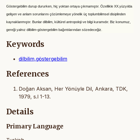
Göstergebilim durup dururken, hiç yoktan ortaya çıkmamıştır. Özellikle
XX.yüzyılda
gelişen ve anlam sorunlarını çözümlemeye yönelik üç toplumbilimsel
disiplinden
kaynaklanmıştır. Bunlar dilbilim, kültürel antropoloji ve bilgi kuramıdır.
Biz konumuz,
gereği yalnız dilbilim-göstergebilim bağıntılarından sözedeceğiz.
Keywords
dilbilim,göstergebilim
References
Doğan Aksan, Her Yönüyle Dil, Ankara, TDK,
1979, s.l 1-13.
Details
Primary Language
Turkish