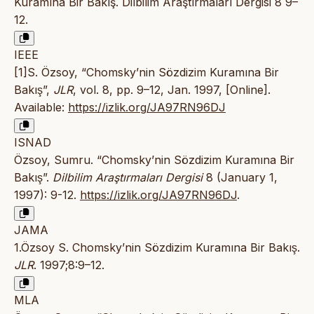
Kuramına Bir Bakış. Dilbilim Araştırmaları Dergisi 8 9–
12.
IEEE
[1]S. Özsoy, “Chomsky’nin Sözdizim Kuramına Bir
Bakış”,
JLR
, vol. 8, pp. 9–12, Jan. 1997, [Online].
Available:
https://izlik.org/JA97RN96DJ
ISNAD
Özsoy, Sumru. “Chomsky’nin Sözdizim Kuramına Bir
Bakış”.
Dilbilim Araştırmaları Dergisi
8 (January 1,
1997): 9-12.
https://izlik.org/JA97RN96DJ
.
JAMA
1.Özsoy S. Chomsky’nin Sözdizim Kuramına Bir Bakış.
JLR
. 1997;8:9–12.
MLA