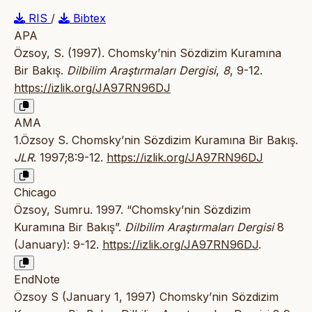
RIS
/
Bibtex
APA
Özsoy, S. (1997). Chomsky’nin Sözdizim Kuramına
Bir Bakış.
Dilbilim Araştırmaları Dergisi
,
8
, 9-12.
https://izlik.org/JA97RN96DJ
AMA
1.Özsoy S. Chomsky’nin Sözdizim Kuramına Bir Bakış.
JLR
. 1997;8:9-12.
https://izlik.org/JA97RN96DJ
Chicago
Özsoy, Sumru. 1997. “Chomsky’nin Sözdizim
Kuramına Bir Bakış”.
Dilbilim Araştırmaları Dergisi
8
(January): 9-12.
https://izlik.org/JA97RN96DJ
.
EndNote
Özsoy S (January 1, 1997) Chomsky’nin Sözdizim