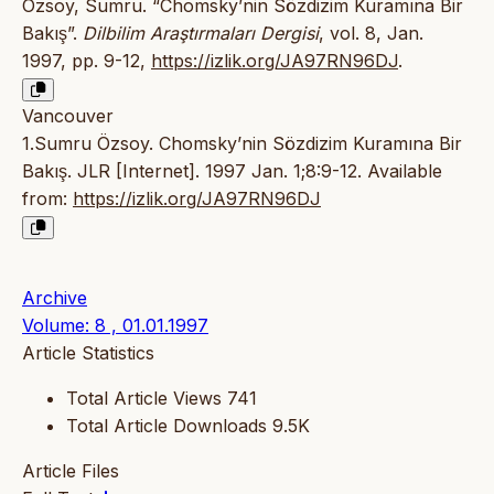
Özsoy, Sumru. “Chomsky’nin Sözdizim Kuramına Bir
Bakış”.
Dilbilim Araştırmaları Dergisi
, vol. 8, Jan.
1997, pp. 9-12,
https://izlik.org/JA97RN96DJ
.
Vancouver
1.Sumru Özsoy. Chomsky’nin Sözdizim Kuramına Bir
Bakış. JLR [Internet]. 1997 Jan. 1;8:9-12. Available
from:
https://izlik.org/JA97RN96DJ
Archive
Volume: 8 , 01.01.1997
Article Statistics
Total Article Views
741
Total Article Downloads
9.5K
Article Files