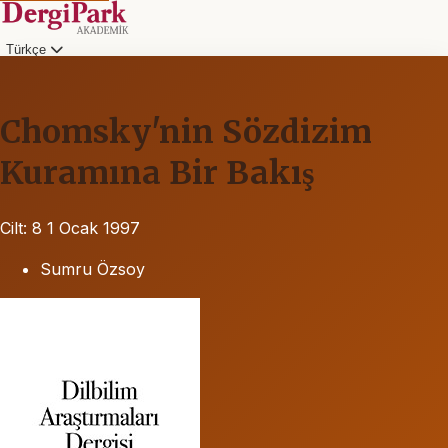
Türkçe
Chomsky'nin Sözdizim
Kuramına Bir Bakış
Cilt: 8
1 Ocak 1997
Sumru Özsoy