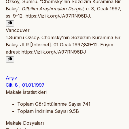
Özsoy, Sumru. “Chomsky’nin Sözdizim Kuramına Bir
Bakış”.
Dilbilim Araştırmaları Dergisi
, c. 8, Ocak 1997,
ss. 9-12,
https://izlik.org/JA97RN96DJ
.
Vancouver
1.Sumru Özsoy. Chomsky’nin Sözdizim Kuramına Bir
Bakış. JLR [Internet]. 01 Ocak 1997;8:9-12. Erişim
adresi:
https://izlik.org/JA97RN96DJ
Arşiv
Cilt: 8 , 01.01.1997
Makale İstatistikleri
Toplam Görüntülenme Sayısı
741
Toplam İndirilme Sayısı
9.5B
Makale Dosyaları