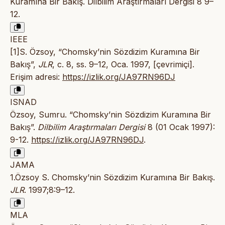
Kuramına Bir Bakış. Dilbilim Araştırmaları Dergisi 8 9–
12.
IEEE
[1]S. Özsoy, “Chomsky’nin Sözdizim Kuramına Bir
Bakış”,
JLR
, c. 8, ss. 9–12, Oca. 1997, [çevrimiçi].
Erişim adresi:
https://izlik.org/JA97RN96DJ
ISNAD
Özsoy, Sumru. “Chomsky’nin Sözdizim Kuramına Bir
Bakış”.
Dilbilim Araştırmaları Dergisi
8 (01 Ocak 1997):
9-12.
https://izlik.org/JA97RN96DJ
.
JAMA
1.Özsoy S. Chomsky’nin Sözdizim Kuramına Bir Bakış.
JLR
. 1997;8:9–12.
MLA