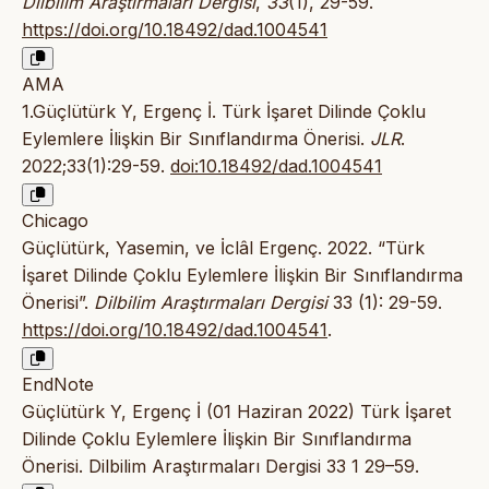
Dilbilim Araştırmaları Dergisi
,
33
(1), 29-59.
https://doi.org/10.18492/dad.1004541
AMA
1.Güçlütürk Y, Ergenç İ. Türk İşaret Dilinde Çoklu
Eylemlere İlişkin Bir Sınıflandırma Önerisi.
JLR
.
2022;33(1):29-59.
doi:10.18492/dad.1004541
Chicago
Güçlütürk, Yasemin, ve İclâl Ergenç. 2022. “Türk
İşaret Dilinde Çoklu Eylemlere İlişkin Bir Sınıflandırma
Önerisi”.
Dilbilim Araştırmaları Dergisi
33 (1): 29-59.
https://doi.org/10.18492/dad.1004541
.
EndNote
Güçlütürk Y, Ergenç İ (01 Haziran 2022) Türk İşaret
Dilinde Çoklu Eylemlere İlişkin Bir Sınıflandırma
Önerisi. Dilbilim Araştırmaları Dergisi 33 1 29–59.