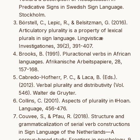
Predicative Signs in Swedish Sign Language.
Stockholm.
Börstell, C., Lepic, R., & Belsitzman, G. (2016).
Articulatory plurality is a property of lexical
plurals in sign language. Lingvisticæ
Investigationes, 39(2), 391-407.
Brooks, B. (1991). Pluractional verbs in African
languages. Afrikanische Arbeitspapiere, 28,
157-168.
Cabredo-Hofherr, P. C., & Laca, B. (Eds.).
(2012). Verbal plurality and distributivity (Vol.
546). Walter de Gruyter.
Collins, C. (2001). Aspects of plurality in ǂHoan.
Language, 456-476.
Couvee, S., & Pfau, R. (2018). Structure and
grammaticalization of serial verb constructions
in Sign Language of the Netherlands—A
corpus-based study. Frontiers in psychology, 9,