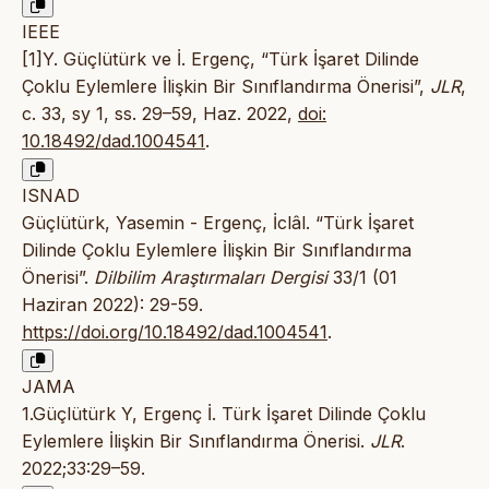
IEEE
[1]Y. Güçlütürk ve İ. Ergenç, “Türk İşaret Dilinde
Çoklu Eylemlere İlişkin Bir Sınıflandırma Önerisi”,
JLR
,
c. 33, sy 1, ss. 29–59, Haz. 2022,
doi:
10.18492/dad.1004541
.
ISNAD
Güçlütürk, Yasemin - Ergenç, İclâl. “Türk İşaret
Dilinde Çoklu Eylemlere İlişkin Bir Sınıflandırma
Önerisi”.
Dilbilim Araştırmaları Dergisi
33/1 (01
Haziran 2022): 29-59.
https://doi.org/10.18492/dad.1004541
.
JAMA
1.Güçlütürk Y, Ergenç İ. Türk İşaret Dilinde Çoklu
Eylemlere İlişkin Bir Sınıflandırma Önerisi.
JLR
.
2022;33:29–59.