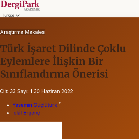
Türkçe
Araştırma Makalesi
Türk İşaret Dilinde Çoklu
Eylemlere İlişkin Bir
Sınıflandırma Önerisi
Cilt: 33
Sayı: 1
30 Haziran 2022
*
Yasemin Güçlütürk
İclâl Ergenç