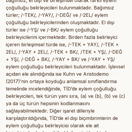
bağımsız, el dışı ve birleşimsel olarak farklı eylem
çoğulluğu belirleyicileri bulunmaktadır. Bağımsız
türler; /-TEK/, /-YAY/, /-DEĞ/ ve /-2EL/ eylem
çoğulluğu belirleyicilerinden oluşmaktadır. El dışı
türler ise /-YŞ/ ve /-BK/ eylem çoğulluğu
belirleyicilerini içermektedir. Birden fazla belirleyici
içeren birleşimsel türde ise, /-TEK + YAY/, /-TEK +
2EL/, /-YAY + 2EL/, /-TEK + BK/, /TEK + YŞ/, /-DEĞ
+ YŞ/, /-DEĞ + BK/, /-YAY + BK/ ve /-YAY + YŞ/
eylem çoğulluğu belirleyicileri bulunmaktadır. İşlevsel
açıdan ele alındığında ise Kuhn ve Aristodemo
(2017)’nin ortaya koyduğu anlamsal sınıflandırma
temelinde incelendiğinde, TİD’de eylem çoğulluğu
belirleyicileri, tek türün yanı sıra, (a) ve (b), (b) ve (c)
ya da üç türün hepsinin kodlanmasını
sağlayabilmektedir. Diğer işaret dilleriyle
karşılaştırıldığında, TİD’de el dışı biçimbirimlerin de
eylem çoğulluğu belirleyicisi olarak ele ait