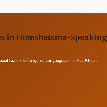
ves in Homshetsma-Speaking
Special Issue - Endangered Languages in Turkey (Guest