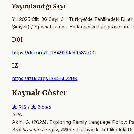
Yayımlandığı Sayı
Yıl 2025 Cilt: 36 Sayı: 3 - Türkiye'de Tehlikedeki Dil
Şimşek) / Special Issue - Endangered Languages in 
DOI
https://doi.org/10.18492/dad.1582700
IZ
https://izlik.org/JA45BL22BK
Kaynak Göster
RIS
/
Bibtex
APA
Akın, G. (2026). Exploring Family Language Policy: 
Araştırmaları Dergisi
,
36
(3 - Türkiye’de Tehlikedeki D