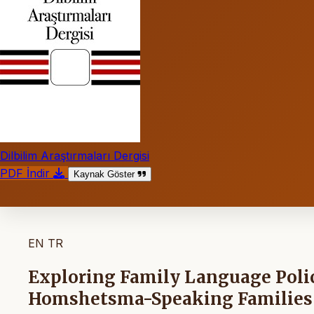
Dilbilim Araştırmaları Dergisi
PDF İndir
Kaynak Göster
EN
TR
Exploring Family Language Polic
Homshetsma-Speaking Families