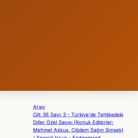
Arşiv
Cilt: 36 Sayı: 3 - Türkiye'de Tehlikedeki
Diller Özel Sayısı (Konuk Editörler:
Mehmet Akkuş, Çiğdem Sağın Şimşek)
/ Special Issue - Endangered