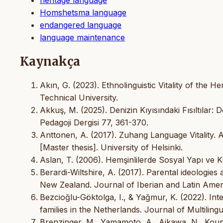
Homshetsma language
endangered language
language maintenance
Kaynakça
Akın, G. (2023). Ethnolinguistic Vitality of the 
Technical University.
Akkuş, M. (2025). Denizin Kıyısındaki Fısıltılar: 
Pedagoji Dergisi 77, 361-370.
Anttonen, A. (2017). Zuhang Language Vitality. 
[Master thesis]. University of Helsinki.
Aslan, T. (2006). Hemşinlilerde Sosyal Yapı ve Kül
Berardi-Wiltshire, A. (2017). Parental ideologie
New Zealand. Journal of Iberian and Latin Amer
Bezcioğlu-Göktolga, I., & Yağmur, K. (2022). Int
families in the Netherlands. Journal of Multilin
Brenzinger, M., Yamamoto, A., Aikawa, N., Kound