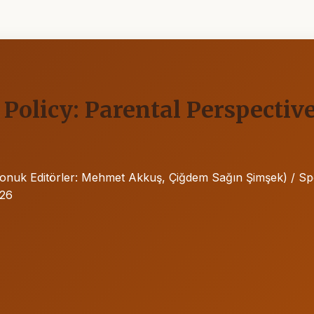
Policy: Parental Perspecti
ı (Konuk Editörler: Mehmet Akkuş, Çiğdem Sağın Şimşek) / 
026