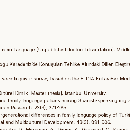
Hemshin Language [Unpublished doctoral dissertation]. Middl
Doğu Karadeniz’de Konuşulan Tehlike Altındaki Diller. Eleştir
A sociolinguistic survey based on the ELDIA EuLaViBar Mod
türel Kimlik [Master thesis]. Istanbul University.
s and family language policies among Spanish-speaking migr
ican Research, 23(3), 271-285.
ergenerational differences in family language policy of Turk
gual and Multicultural Development, 43(9), 891–906.
iouba, D., Minasyan, A., Dwyer, A., Grinevald, C., Krauss,