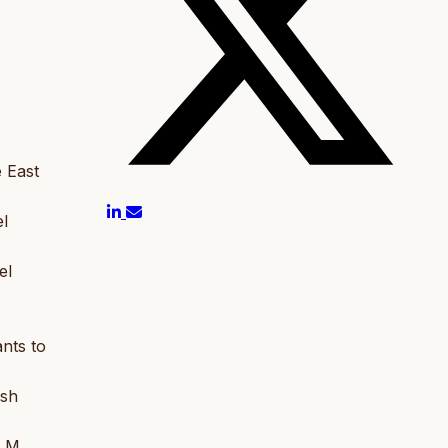
e East
el
el
ants to
ish
 M.,