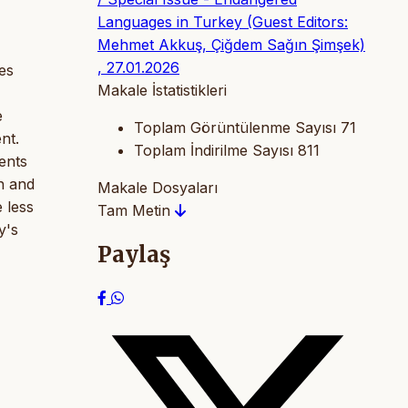
Languages in Turkey (Guest Editors:
Mehmet Akkuş, Çiğdem Sağın Şimşek)
, 27.01.2026
es
Makale İstatistikleri
e
Toplam Görüntülenme Sayısı
71
nt.
Toplam İndirilme Sayısı
811
ents
n and
Makale Dosyaları
 less
Tam Metin
y's
Paylaş