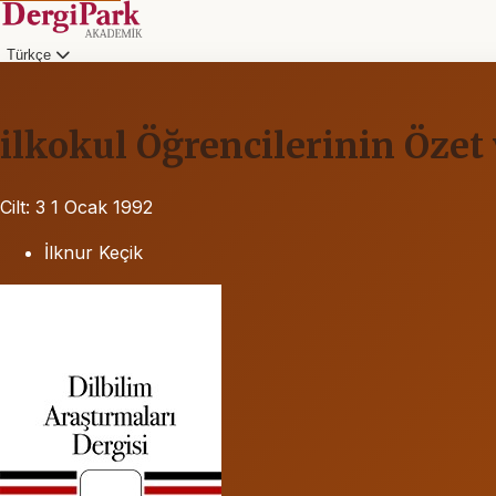
Türkçe
ilkokul Öğrencilerinin Öze
Cilt: 3
1 Ocak 1992
İlknur Keçik