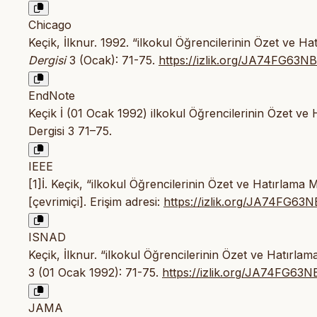
Chicago
Keçik, İlknur. 1992. “ilkokul Öğrencilerinin Özet ve H
Dergisi
3 (Ocak): 71-75.
https://izlik.org/JA74FG63NB
EndNote
Keçik İ (01 Ocak 1992) ilkokul Öğrencilerinin Özet ve 
Dergisi 3 71–75.
IEEE
[1]İ. Keçik, “ilkokul Öğrencilerinin Özet ve Hatırlama
[çevrimiçi]. Erişim adresi:
https://izlik.org/JA74FG63N
ISNAD
Keçik, İlknur. “ilkokul Öğrencilerinin Özet ve Hatırla
3 (01 Ocak 1992): 71-75.
https://izlik.org/JA74FG63N
JAMA