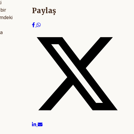
i
Paylaş
 bir
emdeki
ma