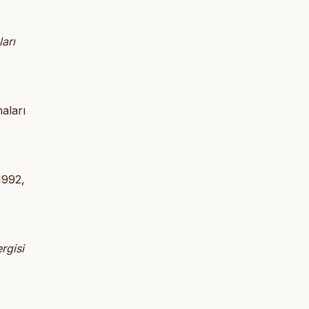
ları
aları
 1992,
rgisi