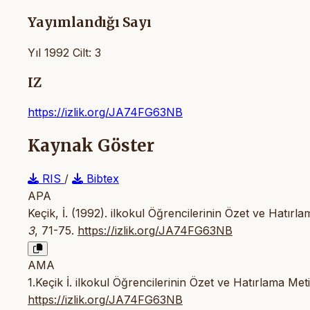
Yayımlandığı Sayı
Yıl 1992 Cilt: 3
IZ
https://izlik.org/JA74FG63NB
Kaynak Göster
RIS
/
Bibtex
APA
Keçik, İ. (1992). ilkokul Öğrencilerinin Özet ve Hatır
3
, 71-75.
https://izlik.org/JA74FG63NB
AMA
1.Keçik İ. ilkokul Öğrencilerinin Özet ve Hatırlama Me
https://izlik.org/JA74FG63NB