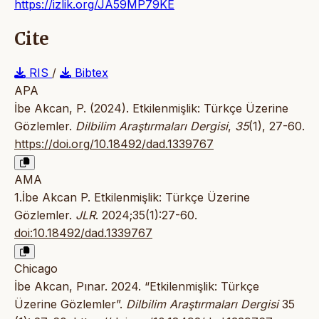
https://izlik.org/JA59MP79KE
Cite
RIS
/
Bibtex
APA
İbe Akcan, P. (2024). Etkilenmişlik: Türkçe Üzerine
Gözlemler.
Dilbilim Araştırmaları Dergisi
,
35
(1), 27-60.
https://doi.org/10.18492/dad.1339767
AMA
1.İbe Akcan P. Etkilenmişlik: Türkçe Üzerine
Gözlemler.
JLR
. 2024;35(1):27-60.
doi:10.18492/dad.1339767
Chicago
İbe Akcan, Pınar. 2024. “Etkilenmişlik: Türkçe
Üzerine Gözlemler”.
Dilbilim Araştırmaları Dergisi
35