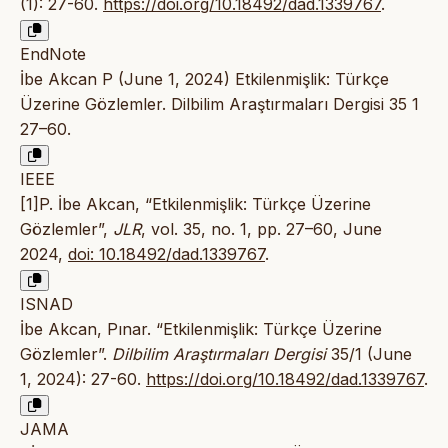
(1): 27-60.
https://doi.org/10.18492/dad.1339767
.
EndNote
İbe Akcan P (June 1, 2024) Etkilenmişlik: Türkçe
Üzerine Gözlemler. Dilbilim Araştırmaları Dergisi 35 1
27–60.
IEEE
[1]P. İbe Akcan, “Etkilenmişlik: Türkçe Üzerine
Gözlemler”,
JLR
, vol. 35, no. 1, pp. 27–60, June
2024,
doi: 10.18492/dad.1339767
.
ISNAD
İbe Akcan, Pınar. “Etkilenmişlik: Türkçe Üzerine
Gözlemler”.
Dilbilim Araştırmaları Dergisi
35/1 (June
1, 2024): 27-60.
https://doi.org/10.18492/dad.1339767
.
JAMA