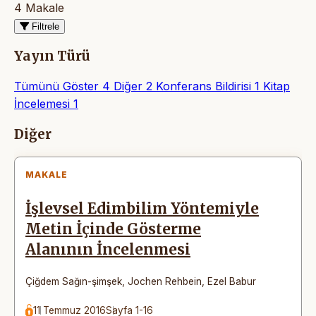
4 Makale
Filtrele
Yayın Türü
Tümünü Göster
4
Diğer
2
Konferans Bildirisi
1
Kitap
İncelemesi
1
Makaleler
Diğer
MAKALE
İşlevsel Edimbilim Yöntemiyle
Metin İçinde Gösterme
Alanının İncelenmesi
Çiğdem Sağın-şimşek
,
Jochen Rehbein
,
Ezel Babur
11 Temmuz 2016
Sayfa 1-16